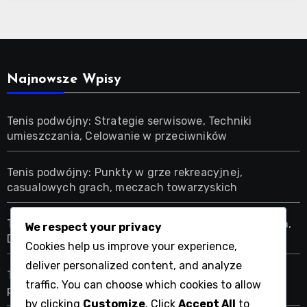
Najnowsze Wpisy
Tenis podwójny: Strategie serwisowe, Techniki
umieszczania, Celowanie w przeciwników
Tenis podwójny: Punkty w grze rekreacyjnej,
casualowych grach, meczach towarzyskich
Tenis podwójny: Pozycjonowanie w deblu mieszanym,
We respect your privacy
Dynamika płci, Strategie
Cookies help us improve your experience,
deliver personalized content, and analyze
Tenis podwójny: formaty gier, struktury setów,
traffic. You can choose which cookies to allow
punktacja meczów
by clicking
Customize
. Click
Accept All
to