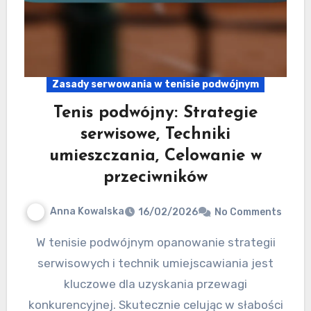
Zasady serwowania w tenisie podwójnym
Tenis podwójny: Strategie
serwisowe, Techniki
umieszczania, Celowanie w
przeciwników
Anna Kowalska
16/02/2026
No Comments
W tenisie podwójnym opanowanie strategii
serwisowych i technik umiejscawiania jest
kluczowe dla uzyskania przewagi
konkurencyjnej. Skutecznie celując w słabości