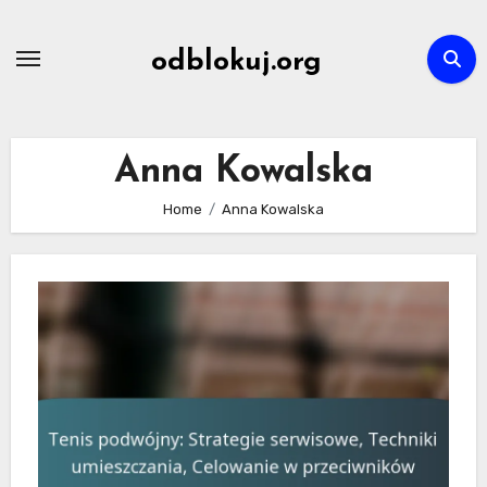
Skip
to
odblokuj.org
content
Anna Kowalska
Home
Anna Kowalska