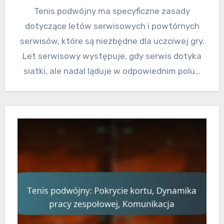
Tenis podwójny ma specyficzne zasady
dotyczące letów serwisowych i powtórnych
serwisów, które są niezbędne dla uczciwej gry.
Let serwisowy występuje, gdy serwis dotyka
siatki, ale nadal ląduje w odpowiednim polu…