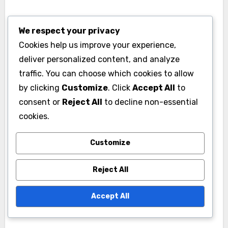
Regularne wspólne treningi wzmacniają to
We respect your privacy
zaufanie, ponieważ gracze uczą się
Cookies help us improve your experience,
przewidywać ruchy i reakcje siebie nawzajem
deliver personalized content, and analyze
podczas meczów.
traffic. You can choose which cookies to allow
by clicking
Customize
. Click
Accept All
to
Używanie sygnałów i
consent or
Reject All
to decline non-essential
cookies.
wskazówek podczas gry
Skuteczne używanie sygnałów i wskazówek
Customize
może znacznie poprawić komunikację podczas
Reject All
meczu. Proste gesty lub werbalne wskazówki
mogą wskazywać strategie, takie jak moment
Accept All
zmiany pozycji lub wykonania konkretnej akcji.