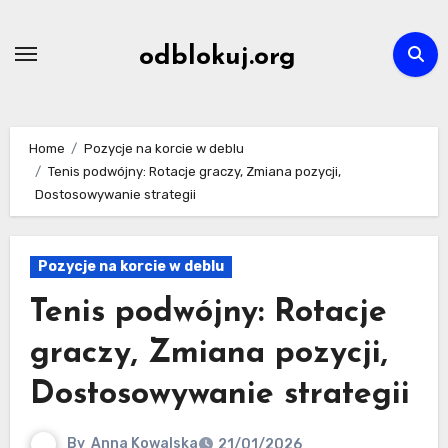
Skip
to
odblokuj.org
content
Home
Pozycje na korcie w deblu
Tenis podwójny: Rotacje graczy, Zmiana pozycji,
Dostosowywanie strategii
Pozycje na korcie w deblu
Tenis podwójny: Rotacje
graczy, Zmiana pozycji,
Dostosowywanie strategii
By
Anna Kowalska
21/01/2026