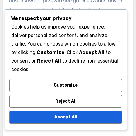
dostosować i przewidzieć go. Mieszanie innych
typów serwisów, takich jak płaskie lub z rotacją
We respect your privacy
topspin, może sprawić, że przeciwnicy będą mieli
Cookies help us improve your experience,
trudności z przewidzeniem twoich ruchów.
deliver personalized content, and analyze
traffic. You can choose which cookies to allow
Techniki ćwiczeń dla
by clicking
Customize
. Click
Accept All
to
serwisów z rotacją boczną
consent or
Reject All
to decline non-essential
cookies.
Aby poprawić swój serwis z rotacją boczną,
zacznij od ćwiczeń celności, koncentrując się na
Customize
uchwycie i pozycjonowaniu ciała. Ćwicz
serwowanie do konkretnych celów na korcie, co
Reject All
pomaga rozwijać dokładność i kontrolę. Użyj
stożków lub znaczników, aby stworzyć cele dla
Accept All
swoich serwisów.