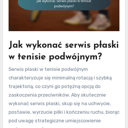
Jak wykonać serwis płaski
w tenisie podwójnym?
Serwis płaski w tenisie podwójnym
charakteryzuje się minimalną rotacją i szybką
trajektorią, co czyni go potężną opcją do
zaskoczenia przeciwników. Aby skutecznie
wykonać serwis płaski, skup się na uchwycie,
postawie, wyrzucie piłki i kończeniu ruchu, biorąc
pod uwagę strategiczne umiejscowienie