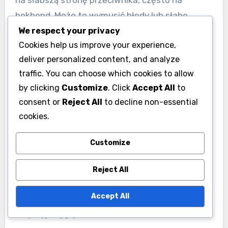
na słabszą stronę przeciwnika, często na
bekhend. Może to wymusić błędy lub słabe
zwroty, dając drużynie serwującej szansę na
We respect your privacy
Cookies help us improve your experience,
przejęcie kontroli nad punktem. Dodatkowo,
deliver personalized content, and analyze
zmiana prędkości i umiejscowienia serwisu
traffic. You can choose which cookies to allow
może zakłócić rytm przeciwników.
by clicking
Customize
. Click
Accept All
to
consent or
Reject All
to decline non-essential
Używaj mieszanki serwisów płaskich, z
cookies.
rotacją i kick, aby zdezorientować
przeciwników.
Customize
Komunikuj się z partnerem na temat
umiejscowienia serwisu i pozycji po serwisie.
Reject All
Rozważ serwowanie i wolejowanie, aby
Accept All
natychmiast wywrzeć presję na
przyjmującym.