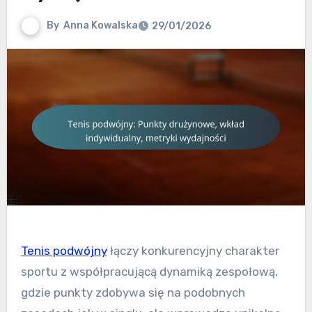
By
Anna Kowalska
29/01/2026
Tenis podwójny
łączy konkurencyjny charakter
sportu z współpracującą dynamiką zespołową,
gdzie punkty zdobywa się na podobnych