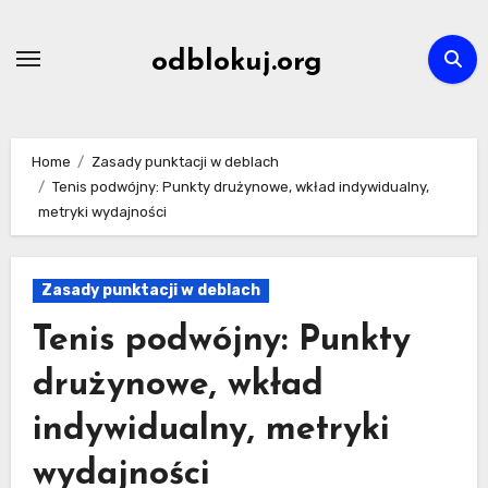
Skip
to
odblokuj.org
content
Home
Zasady punktacji w deblach
Tenis podwójny: Punkty drużynowe, wkład indywidualny,
metryki wydajności
Zasady punktacji w deblach
Tenis podwójny: Punkty
drużynowe, wkład
indywidualny, metryki
wydajności